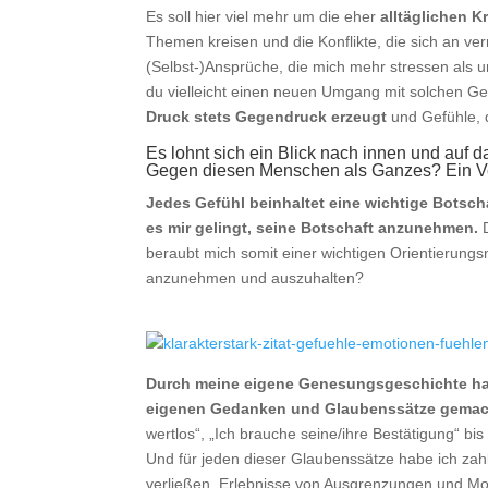
Es soll hier viel mehr um die eher
alltäglichen K
Themen kreisen und die Konflikte, die sich an ve
(Selbst-)Ansprüche, die mich mehr stressen als un
du vielleicht einen neuen Umgang mit solchen Ge
Druck stets Gegendruck erzeugt
und Gefühle, 
Es lohnt sich ein Blick nach innen und auf 
Gegen diesen Menschen als Ganzes? Ein Ve
Jedes Gefühl beinhaltet eine wichtige Botscha
es mir gelingt, seine Botschaft anzunehmen.
D
beraubt mich somit einer wichtigen Orientierung
anzunehmen und auszuhalten?
Durch meine eigene Genesungsgeschichte habe
eigenen Gedanken und Glaubenssätze gemac
wertlos“, „Ich brauche seine/ihre Bestätigung“ bis
Und für jeden dieser Glaubenssätze habe ich zah
verließen, Erlebnisse von Ausgrenzungen und Mobb