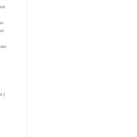
und
as
nd
oder
.
t.)