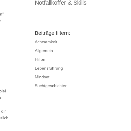
Notfallkoffer & Skills
n“
n
Beiträge filtern:
Achtsamkeit
Allgemein
d
Hilfen
Lebensführung
Mindset
Suchtgeschichten
piel
s
 dir
rlich