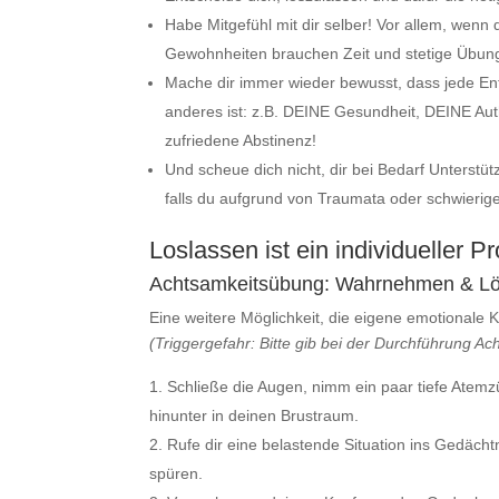
Habe Mitgefühl mit dir selber! Vor allem, wen
Gewohnheiten brauchen Zeit und stetige Übung, 
Mache dir immer wieder bewusst, dass jede E
anderes ist: z.B. DEINE Gesundheit, DEINE Auth
zufriedene Abstinenz!
Und scheue dich nicht, dir bei Bedarf Unterstüt
falls du aufgrund von Traumata oder schwierig
Loslassen ist ein individueller P
Achtsamkeitsübung: Wahrnehmen & L
Eine weitere Möglichkeit, die eigene emotionale 
(Triggergefahr: Bitte gib bei der Durchführung Ac
Schließe die Augen, nimm ein paar tiefe Atem
hinunter in deinen Brustraum.
Rufe dir eine belastende Situation ins Gedächtn
spüren.