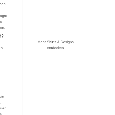
lben
magst
s
ben.
d?
Mehr Shirts & Designs
nn
entdecken
bin
.
auen
ne