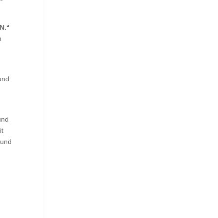
N.“
h
und
und
it
 und