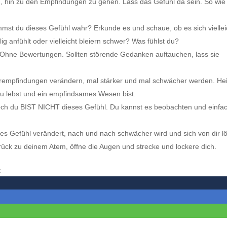
 hin zu den Empfindungen zu gehen. Lass das Gefühl da sein. So wie
mst du dieses Gefühl wahr? Erkunde es und schaue, ob es sich viellei
lig anfühlt oder vielleicht bleiern schwer? Was fühlst du?
ist. Ohne Bewertungen. Sollten störende Gedanken auftauchen, lass sie
erempfindungen verändern, mal stärker und mal schwächer werden. He
u lebst und ein empfindsames Wesen bist.
och du BIST NICHT dieses Gefühl. Du kannst es beobachten und einfa
ses Gefühl verändert, nach und nach schwächer wird und sich von dir lö
ück zu deinem Atem, öffne die Augen und strecke und lockere dich.