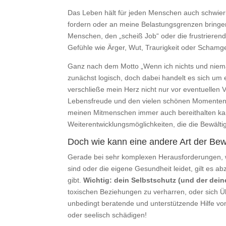
Das Leben hält für jeden Menschen auch schwierig
fordern oder an meine Belastungsgrenzen bringe
Menschen, den „scheiß Job“ oder die frustrier
Gefühle wie Ärger, Wut, Traurigkeit oder Schamg
Ganz nach dem Motto „Wenn ich nichts und nieman
zunächst logisch, doch dabei handelt es sich um
verschließe mein Herz nicht nur vor eventuellen 
Lebensfreude und den vielen schönen Momenten 
meinen Mitmenschen immer auch bereithalten kann
Weiterentwicklungsmöglichkeiten, die die Bewälti
Doch wie kann eine andere Art der Be
Gerade bei sehr komplexen Herausforderungen, w
sind oder die eigene Gesundheit leidet, gilt es
gibt.
Wichtig: dein Selbstschutz (und der deine
toxischen Beziehungen zu verharren, oder sich Üb
unbedingt beratende und unterstützende Hilfe vo
oder seelisch schädigen!