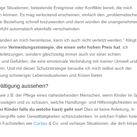
e Situationen, belastende Ereignisse oder Konflikte bereit, die mich
n können. Es mag verlockend erscheinen, einfach den „problematische
ende Beziehung schnell loszuwerden und dann würden die unangenehme
efühl automatisch ebenfalls verschwinden.
den an mich heranlasse, kann ich auch nicht verletzt werden.“ Klingt
 eine
Vermeidungsstrategie
,
die einen sehr hohen Preis hat
: ich
Verletzungen, sondern gleichzeitig immer auch vor einer echten
und Gefühlen, die eine emotionale Verbindung mit meiner Umwelt un
. Und mit dieser Schutzstrategie beraube ich mich selbst auch der
gung schwieriger Lebenssituationen und Krisen bietet.
wältigung aussehen?
ie z.B. der Pflege eines nahestehenden Menschen, wenn Kinder im S
 abzuwägen und zu schauen, welche Handlungs- und Hilfsmöglichkeiten e
r Kinder falls du welche hast) geht vor!
Dies ist keine Anleitung, in
ergriffe oder Gewalttätigkeiten schönzudenken. In solchen Fällen hole
n Fachstellen wie
Caritas
& Co. und verlasse Situationen, die dich körpe