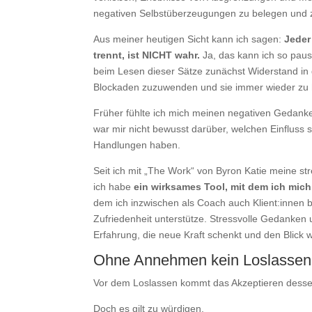
negativen Selbstüberzeugungen zu belegen und z
Aus meiner heutigen Sicht kann ich sagen:
Jeder
trennt, ist NICHT wahr.
Ja, das kann ich so paus
beim Lesen dieser Sätze zunächst Widerstand in 
Blockaden zuzuwenden und sie immer wieder zu h
Früher fühlte ich mich meinen negativen Gedan
war mir nicht bewusst darüber, welchen Einfluss
Handlungen haben.
Seit ich mit „The Work“ von Byron Katie meine str
ich habe
ein wirksames Tool, mit dem ich mic
dem ich inzwischen als Coach auch Klient:innen b
Zufriedenheit unterstütze. Stressvolle Gedanke
Erfahrung, die neue Kraft schenkt und den Blick w
Ohne Annehmen kein Loslassen
Vor dem Loslassen kommt das Akzeptieren dessen
Doch es gilt zu würdigen,