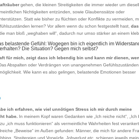
rafträuber
gehen, die kleinen Streitigkeiten die immer wieder um diese
rmeintlichen Nichtigkeiten entzünden, sowie Glaubenssätze oder
terstützen. Statt wie bisher zu flüchten oder Konflikte zu vermeiden, 
fühlszuständen lernen? Vor allem wenn du schon festgestellt hast,
das
die man bloß „weghaben will“, dadurch nur umso stärker an einem kle
das belastende Gefühl: Wogegen bin ich eigentlich im Widerstan
rhalten? Die Situation? Gegen mich selbst?
ft für mich, zeigt dass ich lebendig bin und kann mir dienen, we
as Abspalten oder Verdrängen von unangenehmen Gefühlszuständen
smöglichkeit. Wie kann es also gelingen, belastende Emotionen besser
 ich erfahren, wie viel unnötigen Stress ich mir durch meine
ht habe.
In meinem Kopf waren Gedanken wie „Ich reiche nicht“, „Ich 
 zu „ich muss funktionieren“ als vermeintliche Wahrheiten fest verankert
lreiche „Beweise“ im Außen gefunden: Männer, die mich für andere Fr
ing, Streitereien und Vorwürfe, Jobverlust etc. schienen jeweils mei