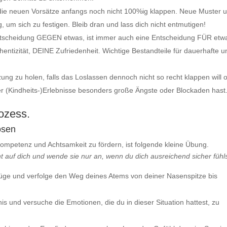
n die neuen Vorsätze anfangs noch nicht 100%ig klappen. Neue Muster 
um sich zu festigen. Bleib dran und lass dich nicht entmutigen!
ntscheidung GEGEN etwas, ist immer auch eine Entscheidung FÜR etw
entizität, DEINE Zufriedenheit. Wichtige Bestandteile für dauerhafte u
zung zu holen, falls das Loslassen dennoch nicht so recht klappen will 
er (Kindheits-)Erlebnisse besonders große Ängste oder Blockaden hast
rozess.
ösen
Kompetenz und Achtsamkeit zu fördern, ist folgende kleine Übung.
ht auf dich und wende sie nur an, wenn du dich ausreichend sicher fühls
züge und verfolge den Weg deines Atems von deiner Nasenspitze bis
is und versuche die Emotionen, die du in dieser Situation hattest, zu