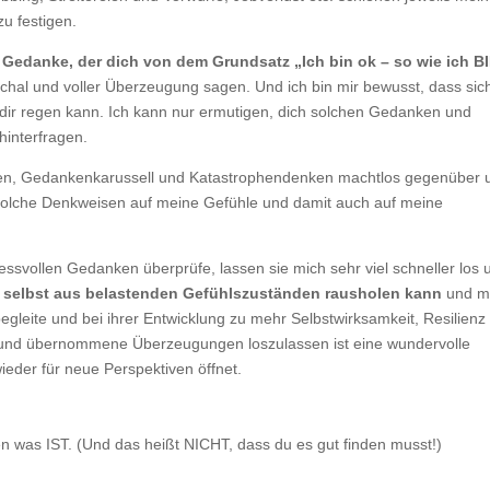
u festigen.
 Gedanke, der dich von dem Grundsatz „Ich bin ok – so wie ich BI
chal und voller Überzeugung sagen. Und ich bin mir bewusst, dass sic
dir regen kann. Ich kann nur ermutigen, dich solchen Gedanken und
interfragen.
ken, Gedankenkarussell und Katastrophendenken machtlos gegenüber 
 solche Denkweisen auf meine Gefühle und damit auch auf meine
essvollen Gedanken überprüfe, lassen sie mich sehr viel schneller los 
h selbst aus belastenden Gefühlszuständen rausholen kann
und m
egleite und bei ihrer Entwicklung zu mehr Selbstwirksamkeit, Resilienz
n und übernommene Überzeugungen loszulassen ist eine wundervolle
ieder für neue Perspektiven öffnet.
 was IST. (Und das heißt NICHT, dass du es gut finden musst!)