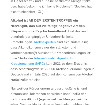
in Gesellschaft / und nur eine bestimmte Menge trinke,
usw. habe/bekomme ich keine Probleme“. (Spoiler: hat
nicht funktioniert.. 😉 )
Alkohol ist AB DEM ERSTEN TROPFEN ein
Nervengift, das auf vielfältige negative Art den
Körper und die Psyche beeinflusst.
Und das auch
unterhalb der gängigen Unbedenklichkeits-
Empfehlungen.
Krebsexperten
sind sich zudem einig,
dass Alkoholkonsum einer der stärksten und
vermeidbarsten(!) Auslöser für Krebserkrankungen ist:
Eine Studie der
Internationalen Agentur für
Krebsforschung (IARC)
kam 2021 zu dem Ergebnis,
dass schätzungsweise 22.000 Krebsneuerkrankungen in
Deutschland im Jahr 2020 auf den Konsum von Alkohol
zurückzuführen sind.
Nur weil der Körper enorm anpassungsfähig ist und
erstaunliche Toleranzen entwickeln kann, heißt das
nicht, dass Alkohol (egal in welcher Menge) risikofrei
wäre. Das perfide ist, dass er (und seine Lobby) alles