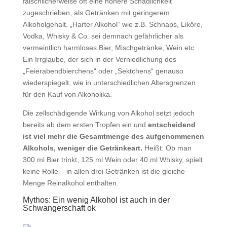
fälschlicherweise oft eine höhere Schädlichkeit
zugeschrieben, als Getränken mit geringerem
Alkoholgehalt. „Harter Alkohol“ wie z.B. Schnaps, Liköre,
Vodka, Whisky & Co. sei demnach gefährlicher als
vermeintlich harmloses Bier, Mischgetränke, Wein etc.
Ein Irrglaube, der sich in der Verniedlichung des
„Feierabendbierchens“ oder „Sektchens“ genauso
wiederspiegelt, wie in unterschiedlichen Altersgrenzen
für den Kauf von Alkoholika.
Die zellschädigende Wirkung von Alkohol setzt jedoch
bereits ab dem ersten Tropfen ein und
entscheidend
ist viel mehr die Gesamtmenge des aufgenommenen
Alkohols, weniger die Getränkeart.
Heißt: Ob man
300 ml Bier trinkt, 125 ml Wein oder 40 ml Whisky, spielt
keine Rolle – in allen drei Getränken ist die gleiche
Menge Reinalkohol enthalten.
Mythos: Ein wenig Alkohol ist auch in der
Schwangerschaft ok