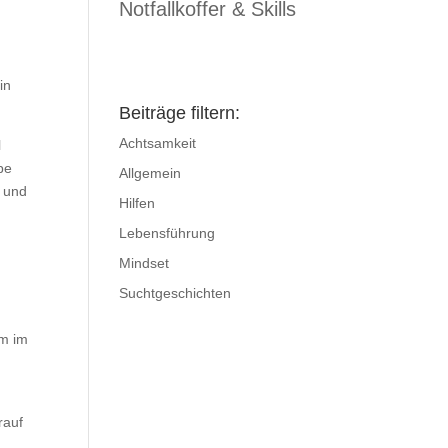
Notfallkoffer & Skills
in
Beiträge filtern:
Achtsamkeit
l
be
Allgemein
e und
Hilfen
Lebensführung
Mindset
Suchtgeschichten
em im
rauf