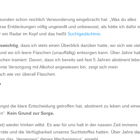
eunden schon reichlich Verwunderung eingebracht hat. „Was du alles
ese Entdeckungen völlig ungewollt und unbewusst, als hätte ich dafür e
r ein Radar im Kopf und das heißt
Suchtgedächtnis
.
nswichtig
, dass ich stets einen Überblick darüber hatte, wo sich wie vie
nd wo ich leere Flaschen (unauffällig) entsorgen kann. Über Jahre ha
hen trainiert. Davon, dass ich bereits seit fast 5 Jahren abstinent leb
nte Versorgung mit Alkohol angewiesen bin, zeigt sich mein
ach wie vor überall Flaschen.
?
längst die klare Entscheidung getroffen hat, abstinent zu leben und ein
en“.
Kein Grund zur Sorge.
 wieder trinken willst. Es war für uns halt in der nassen Zeit immens
rräte und die Verfügbarkeit unseres Suchtstoffes hatten. Über Jahre da
, was das „Vergessen“ dieses Mechanismus` angeht.