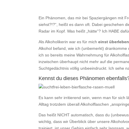
Ein Phänomen, das mir bei Spaziergängen mit Fr
siehst?!?“, heißt es dann oft. Dabei geschehen di
Radar im Kopf. Was heißt „hätte“? Ich HABE dafü
Als Alkoholikerin war es für mich
einst überlebe
Alkohol befand, wie ich (unbemerkt) drankomme u
ich so bereits meine Wahrnehmung für Alkoholflasc
inzwischen überhaupt nicht mehr auf die permane
Suchtgedächtnis völlig unbeeindruckt. Ich sehe n
Kennst du dieses Phänomen ebenfalls
Es kann sehr irritierend sein, wenn man für sich 
Alltag trotzdem überall Alkoholflaschen „anspring
Das heißt NICHT automatisch, dass du (unbewusst)
wichtig, dass wir Überblick über unsere Alkoholvo
trainiert, ist unser Gehirn einfach sehr langsam