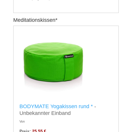
Meditationskissen*
BODYMATE Yogakissen rund
*
-
Unbekannter Einband
Von
Preis:
25,55 €