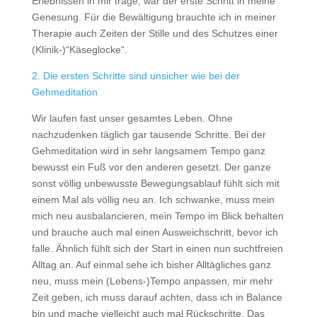
Erlebnissen in mir trage, war der erste Schritt in meine
Genesung. Für die Bewältigung brauchte ich in meiner
Therapie auch Zeiten der Stille und des Schutzes einer
(Klinik-)“Käseglocke“.
2. Die ersten Schritte sind unsicher wie bei der
Gehmeditation
Wir laufen fast unser gesamtes Leben. Ohne
nachzudenken täglich gar tausende Schritte. Bei der
Gehmeditation wird in sehr langsamem Tempo ganz
bewusst ein Fuß vor den anderen gesetzt. Der ganze
sonst völlig unbewusste Bewegungsablauf fühlt sich mit
einem Mal als völlig neu an. Ich schwanke, muss mein
mich neu ausbalancieren, mein Tempo im Blick behalten
und brauche auch mal einen Ausweichschritt, bevor ich
falle. Ähnlich fühlt sich der Start in einen nun suchtfreien
Alltag an. Auf einmal sehe ich bisher Alltägliches ganz
neu, muss mein (Lebens-)Tempo anpassen, mir mehr
Zeit geben, ich muss darauf achten, dass ich in Balance
bin und mache vielleicht auch mal Rückschritte. Das