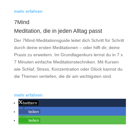
mehr erfahren
7Mind
Medi­ta­tion, die in jeden Alltag passt
Der 7Mind-Medi­ta­ti­ons­guide leitet dich Schritt für Schritt
durch deine ersten Medi­ta­tio­nen – oder hilft dir, deine
Praxis zu erwei­tern. Im Grund­la­gen­kurs lernst du in 7 x
7 Minu­ten ein­fa­che Medi­ta­ti­ons­tech­ni­ken. Mit Kursen
wie Schlaf, Stress, Kon­zen­tra­tion oder Glück kannst du
die Themen ver­tie­fen, die dir am wich­tigs­ten sind.
mehr erfahren
twittern
teilen
teilen